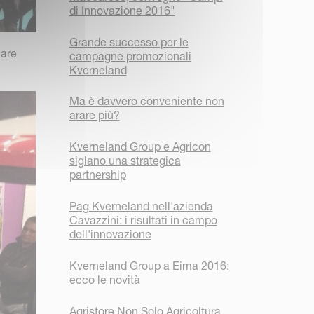
di Innovazione 2016"
Grande successo per le
care
campagne promozionali
Kverneland
Ma è davvero conveniente non
arare più?
Kverneland Group e Agricon
siglano una strategica
partnership
Pag Kverneland nell'azienda
Cavazzini: i risultati in campo
dell'innovazione
Kverneland Group a Eima 2016:
ecco le novità
Agristore Non Solo Agricoltura