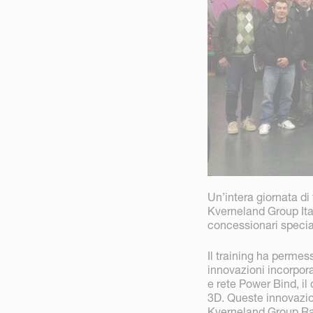
Un’intera giornata di
Kverneland Group Itali
concessionari special
Il training ha permes
innovazioni incorpor
e rete Power Bind, il
3D. Queste innovazion
Kverneland Group Ra