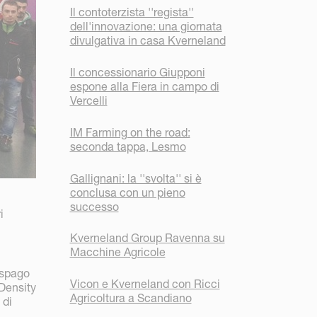
Il contoterzista ''regista''
dell'innovazione: una giornata
divulgativa in casa Kverneland
Il concessionario Giupponi
espone alla Fiera in campo di
Vercelli
IM Farming on the road:
seconda tappa, Lesmo
Gallignani: la ''svolta'' si è
conclusa con un pieno
successo
i
Kverneland Group Ravenna su
Macchine Agricole
 spago
Vicon e Kverneland con Ricci
 Density
Agricoltura a Scandiano
 di