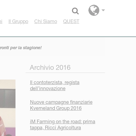
Select language
hi
Il Gruppo
Chi Siamo
QUEST
onti per la stagione!
Archivio 2016
Il contoterzista, regista
dell’innovazione
Nuove campagne finanziarie
Kverneland Group 2016
iM Farming on the road: prima
tappa, Ricci Agricoltura