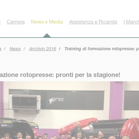
i
Carriera
News e Media
Assistenza e Ricambi
I Marc
a
News
Archivio 2016
Training di formazione rotopresse: pr
azione rotopresse: pronti per la stagione!