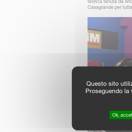
teorica tenuta da An
Casagrande per tutta 
Questo sito utili
Proseguendo la v
Ok, accet