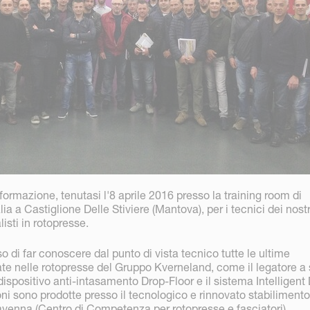
 formazione, tenutasi l'8 aprile 2016 presso la training room di
a a Castiglione Delle Stiviere (Mantova), per i tecnici dei nostr
isti in rotopresse.
so di far conoscere dal punto di vista tecnico tutte le ultime
ate nelle rotopresse del Gruppo Kverneland, come il legatore a
 dispositivo anti-intasamento Drop-Floor e il sistema Intelligent
i sono prodotte presso il tecnologico e rinnovato stabilimento
venna (
Centro di Competenza per rotopresse e fasciatori
)