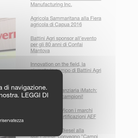
Manufacturing Inc.
Agricola Sammaritana alla Fiera
agricola di Capua 2016
Battini Agri sponsor all’evento
per gli 80 anni di Confai
Mantova
Innovation on the field, la
giornata in campo di Battini Agri
a Cremona
za di navigazione.
Campagna finanziaria iMatch:
 nostra. LEGGI DI
condizioni da campioni!
Kverneland e Vicon i marchi
leader nelle certificazioni AEF
a riservatezza
Con Romana Diesel alla
Maccarese, convegno "Campi