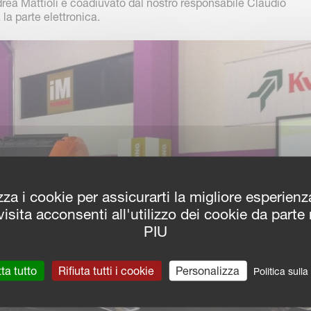
drea Mattioli e coadiuvato dal nostro responsabile Claudio
la parte elettronica.
zza i cookie per assicurarti la migliore esperien
isita acconsenti all'utilizzo dei cookie da parte
PIU
ta tutto
Rifiuta tutti i cookie
Personalizza
Politica sull