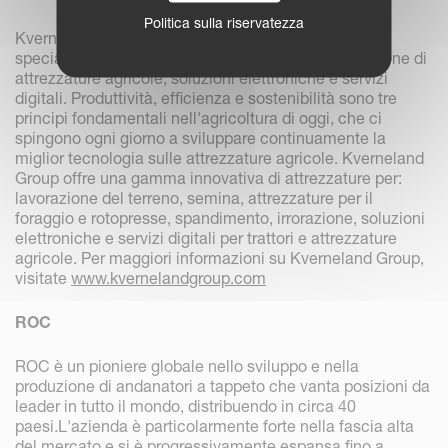
Politica sulla riservatezza
Kverneland Group è un'azienda leader nel mondo
specializzata nello sviluppo, produzione e distribuzione di
attrezzature agricole, soluzioni elettroniche e servizi
digitali. Produttività, efficienza e sostenibilità sono tre
principi fondamentali nell'agricoltura di oggi, che ci
spingono ogni giorno a sviluppare continuamente la
miglior tecnologia sulle attrezzature agricole. Kverneland
Group offre una gamma innovativa di attrezzature per:
lavorazione del terreno, semina, attrezzature per il
foraggio e rotopresse, spandimento, irrorazione, soluzioni
elettroniche e servizi digitali per trattori e attrezzature
agricole. Per maggiori informazioni su Kverneland Group,
visitate
www.kvernelandgroup.com
ROC
ROC è un pioniere globale nello sviluppo e nella
produzione di andanatori a tappeto che vanta posizioni da
leader in tutto il mondo, distribuendo in circa 40
paesi.L'azienda è particolarmente forte nella fascia alta
del mercato e si è progressivamente espansa fino a