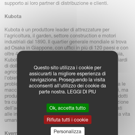
supporto ai loro partner di distribuzione e clienti.
Kubota
Kubota è un produttore leader di attrezzature per
l'agricoltura, il garden, settore construction e motori
industriali dal 1890. Il quartier generale mondiale si trova
ad Osaka in Giappone, con uffici in più di 120 paesi e con
oltre 41.000 dipendenti in Nord America, Europa e Asia,
Kubota ha raggiunto nel 2020 un fatturato di 17,3 miliardi
di dollari. Kubota lavora a stretto contatto con gli
Questo sito utilizza i cookie per
agricoltori per sviluppare macchine agricole, con
assicurarti la migliore esperienza di
l'obiettivo di accelerare l'innovazione per risolvere i
navigazione. Proseguendo la visita
problemi legati a: cibo, acqua e ambiente. Per Kubota le
acconsenti all'utilizzo dei cookie da
macchine agricole sono la linea principale di prodotti, ma
parte nostra. LEGGI DI PIU
produce anche un portafoglio diversificato di altri prodotti
tra cui: prodotti legati alle tubazioni e sistemi di filtrazione
Ok, accetta tutto
dell’acqua, prodotti legati all'ambiente e prodotti legati
alle infrastrutture sociali per contribuire a migliorare la vita
Rifiuta tutti i cookie
umana e la società. www.kubota.com
Personalizza
Kverneland Group