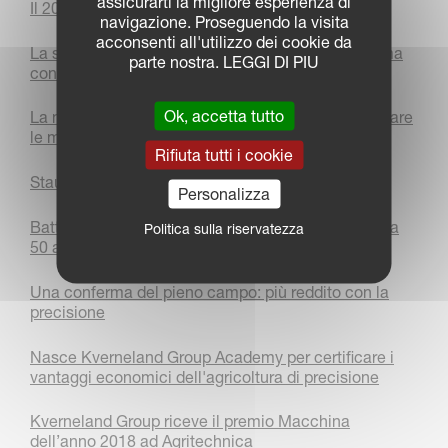
assicurarti la migliore esperienza di
Il 2017 di Kverneland Group Italia
navigazione. Proseguendo la visita
acconsenti all'utilizzo dei cookie da
La semina del frumento Ludwig su aratura e minima
parte nostra. LEGGI DI PIU
con tre livelli di precisione a confronto
Ok, accetta tutto
La mappatura del suolo alle Colombaie per realizzare
le mappe di prescrizione per le dosi variabili
Rifiuta tutti i cookie
Staudacher espone ad Agrialp 2017
Personalizza
Battini Agri, la concessionaria dei primati, festeggia
Politica sulla riservatezza
50 anni di attività con un fatturato record
Una conferma del pieno campo: più reddito con la
precisione
Nasce Kverneland Group Academy per certificare i
vantaggi economici dell'agricoltura di precisione
Kverneland Group riceve il premio Macchina
dell’anno 2018 ad Agritechnica