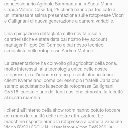
concessionario Agricola Sammaritana a Santa Maria
Capua Vetere (Caserta), 25 clienti hanno partecipato a
un'interessantissima presentazione sulle rotopresse Vicon
e Gallignani di nuova generazione a camera variabile.
Una spiegazione dettagliata sulle novità e sulle
caratteristiche è stata data dal nostro key account
manager Filippo Del Campo e dal nostro tecnico
specialista nelle rotopresse Andrea Mattioli.
La presentazione ha coinvolto gli agricoltori della zona,
molto interessati alla tecnologia unica delle nostre
rotopresse, e all’incontro erano presenti alcuni storici
clienti Kverneland, come per esempio i fratelli Carla che
stanno acquistando la seconda rotopressa Gallignani
GV516: questo è uno dei tanti casi che dimostra la fedeltà
al nostro marchio.
I clienti all’interno della show room hanno potuto toccare
con mano la qualità delle nostre attrezzature. Le
macchine esposte erano la rotopressa a camera variabile
Vicon RV5216SC14N, il fasciatore Vicon BW2250, la