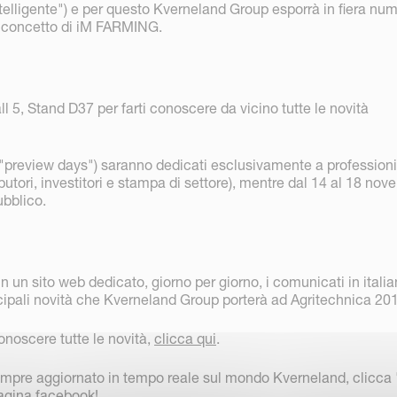
ntelligente") e per questo Kverneland Group esporrà in fiera nu
l concetto di iM FARMING.
ll 5, Stand D37 per farti conoscere da vicino tutte le novità
("preview days") saranno dedicati esclusivamente a professioni
butori, investitori e stampa di settore), mentre dal 14 al 18 nov
ubblico.
 un sito web dedicato, giorno per giorno, i comunicati in itali
rincipali novità che Kverneland Group porterà ad Agritechnica 20
 conoscere tutte le novità,
clicca qui
.
 sempre aggiornato in tempo reale sul mondo Kverneland, clicca
agina facebook
!