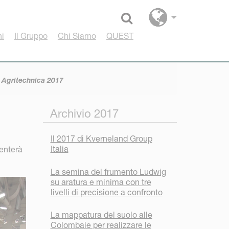
Select language
hi
Il Gruppo
Chi Siamo
QUEST
 Agritechnica 2017
Archivio 2017
Il 2017 di Kverneland Group
Italia
enterà
La semina del frumento Ludwig
su aratura e minima con tre
livelli di precisione a confronto
La mappatura del suolo alle
Colombaie per realizzare le