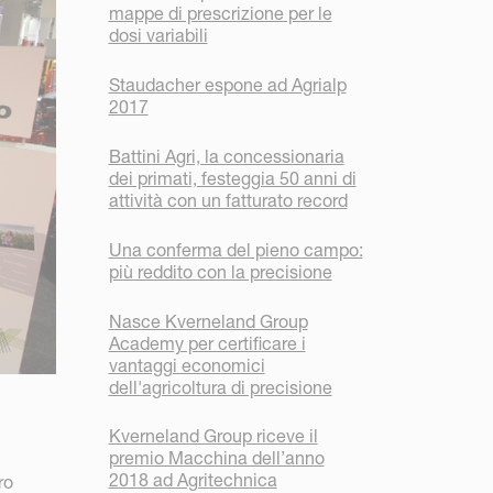
mappe di prescrizione per le
dosi variabili
Staudacher espone ad Agrialp
2017
Battini Agri, la concessionaria
dei primati, festeggia 50 anni di
attività con un fatturato record
Una conferma del pieno campo:
più reddito con la precisione
Nasce Kverneland Group
Academy per certificare i
vantaggi economici
dell'agricoltura di precisione
Kverneland Group riceve il
premio Macchina dell’anno
2018 ad Agritechnica
ro