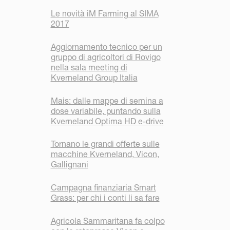
Le novità iM Farming al SIMA
2017
Aggiornamento tecnico per un
gruppo di agricoltori di Rovigo
nella sala meeting di
Kverneland Group Italia
Mais: dalle mappe di semina a
dose variabile, puntando sulla
Kverneland Optima HD e-drive
Tornano le grandi offerte sulle
macchine Kverneland, Vicon,
Gallignani
Campagna finanziaria Smart
Grass: per chi i conti li sa fare
Agricola Sammaritana fa colpo