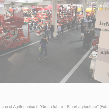
zione di Agritechnica è “Green future – Smart agriculture” (Futu