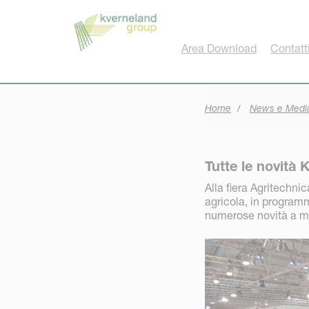
Pannello di gestione dei cookies
Area Download
Contatt
Home
News e Medi
Tutte le novità
Alla fiera Agritechni
agricola, in progra
numerose novità a m