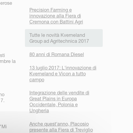
merose
Precision Farming e
innovazione alla Fiera di
Cremona con Battini Agri
Tutte le novità Kverneland
Group ad Agritechnica 2017
80 anni di Romana Diesel
sti
embre la
13 luglio 2017: L'innovazione di
Kverneland e Vicon a tutto
campo
Integrazione delle vendite di
ano
Great Plains in Europa
17.
Occidentale, Polonia e
Ungheria
Anche quest'anno, Placosio
 "Mi
presente alla Fiera di Treviglio