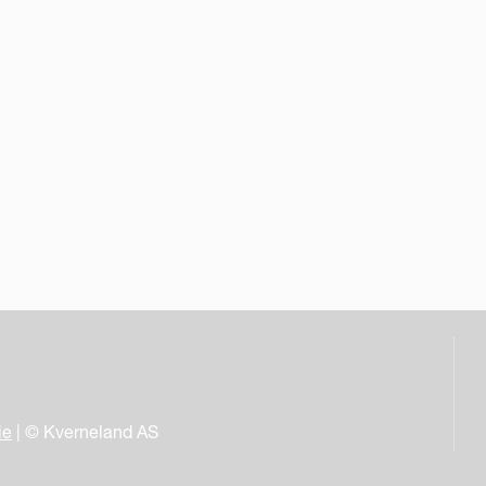
ie
| © Kverneland AS