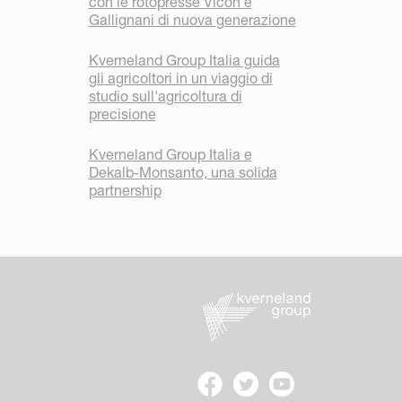
con le rotopresse Vicon e
Gallignani di nuova generazione
Kverneland Group Italia guida
gli agricoltori in un viaggio di
studio sull'agricoltura di
precisione
Kverneland Group Italia e
Dekalb-Monsanto, una solida
partnership