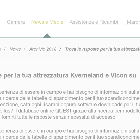
i
Carriera
News e Media
Assistenza e Ricambi
I Marc
a
News
Archivio 2018
Trova le risposte per la tua attrezz
e per la tua attrezzatura Kverneland e Vicon su
perienza di essere in campo e hai bisogno di informazioni sulla
 ricerca delle tabelle di spandimento per il tuo spandiconcime
nzione, cataloghi ricambi oppure software downloads per il t
ellus? Il database online QUEST grazie alla ricerca per modell
 fornirti tutte le risposte senza necessità di accesso!
perienza di essere in campo e hai bisogno di informazioni sulla
 ricerca delle tabelle di spandimento per il tuo spandiconcime