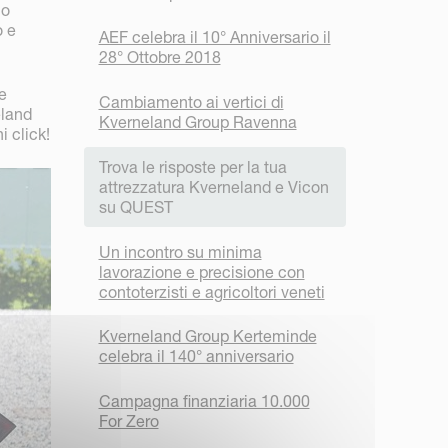
uo
o e
AEF celebra il 10° Anniversario il
28° Ottobre 2018
e
Cambiamento ai vertici di
eland
Kverneland Group Ravenna
i click!
Trova le risposte per la tua
attrezzatura Kverneland e Vicon
su QUEST
Un incontro su minima
lavorazione e precisione con
contoterzisti e agricoltori veneti
Kverneland Group Kerteminde
celebra il 140° anniversario
Campagna finanziaria 10.000
For Zero