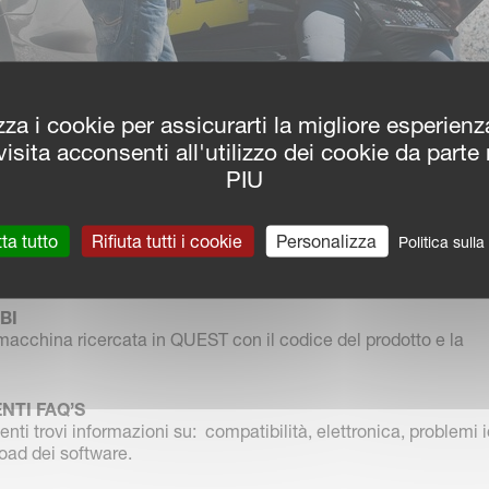
zza i cookie per assicurarti la migliore esperien
isita acconsenti all'utilizzo dei cookie da parte
PIU
mazioni che puoi trovare in QUEST:
ta tutto
Rifiuta tutti i cookie
Personalizza
Politica sull
MANUTENZIONE
rniti con la macchina, ma sono anche disponibili online in QU
BI
 macchina ricercata in QUEST con il codice del prodotto e la
TI FAQ’S
ti trovi informazioni su: compatibilità, elettronica, problemi i
oad dei software.