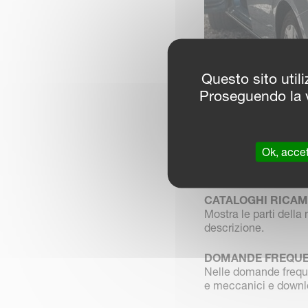
Questo sito utili
Proseguendo la v
Queste sono le infor
Ok, accet
MANUALI USO E 
I manuali vengono fo
CATALOGHI RICAM
Mostra le parti della
descrizione.
DOMANDE FREQUEN
Nelle domande frequen
e meccanici e downl