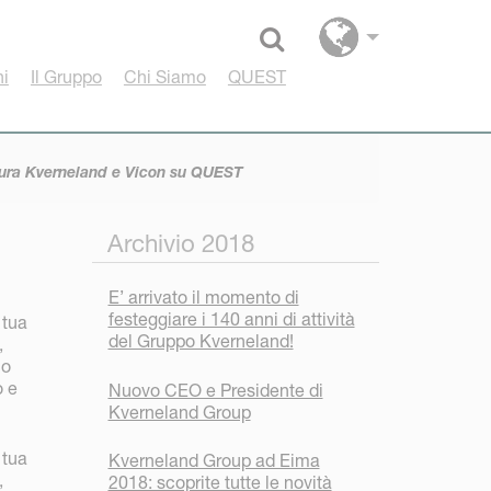
Select language
hi
Il Gruppo
Chi Siamo
QUEST
atura Kverneland e Vicon su QUEST
Archivio 2018
E’ arrivato il momento di
festeggiare i 140 anni di attività
 tua
del Gruppo Kverneland!
,
uo
o e
Nuovo CEO e Presidente di
Kverneland Group
 tua
Kverneland Group ad Eima
,
2018: scoprite tutte le novità