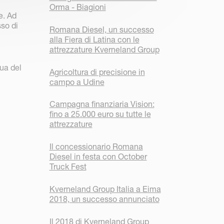
Orma - Biagioni
e. Ad
sso di
Romana Diesel, un successo
alla Fiera di Latina con le
attrezzature Kverneland Group
gua del
Agricoltura di precisione in
campo a Udine
Campagna finanziaria Vision:
fino a 25.000 euro su tutte le
attrezzature
Il concessionario Romana
Diesel in festa con October
Truck Fest
Kverneland Group Italia a Eima
2018, un successo annunciato
Il 2018 di Kverneland Group