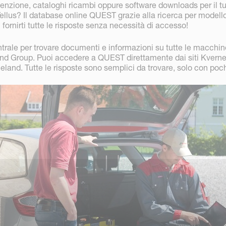
nzione, cataloghi ricambi oppure software downloads per il t
ellus? Il database online QUEST grazie alla ricerca per modell
 fornirti tutte le risposte senza necessità di accesso!
trale per trovare documenti e informazioni su tutte le macchin
nd Group. Puoi accedere a QUEST direttamente dai siti Kvern
land. Tutte le risposte sono semplici da trovare, solo con poch