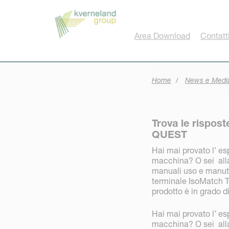
Pannello di gestione dei cookies
Area Download
Contatt
Home
News e Medi
Trova le rispost
QUEST
Hai mai provato l’ es
macchina? O sei alla
manuali uso e manute
terminale IsoMatch T
prodotto è in grado di
Hai mai provato l’ es
macchina? O sei alla