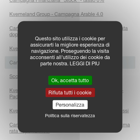
Campagna Finanziaria "Stock" - tasso 0%
Kverneland Group - Campagna Arable 4.0
Campagna Finanziaria "Concrete" - la tua prima rata
dopo 12 mesi
Questo sito utilizza i cookie per
assicurarti la migliore esperienza di
Kverneland e Vicon ad Agritechnica 2025
navigazione. Proseguendo la visita
acconsenti all'utilizzo dei cookie da
Campagna Stay or Become
parte nostra. LEGGI DI PIU
Scopri il Press Centre di Kverneland Group
Ok, accetta tutto
Kverneland Group è pronto per Agritechnica 2025 -
Rifiuta tutti i cookie
Padiglione 5
Personalizza
Kverneland Group Italia festeggia 20 anni di successi
Politica sulla riservatezza
Campagna Finanziaria "Trust and Save" - la tua prima
rata dopo 12 mesi