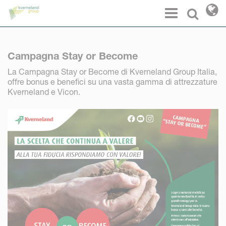
Pannello di gestione dei cookies
Menu
Select l
Campagna Stay or Become
La Campagna Stay or Become di Kverneland Group Italia,
offre bonus e benefici su una vasta gamma di attrezzature
Kverneland e Vicon.