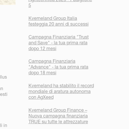
5
Kverneland Group Italia
festeggia 20 anni di successi
Campagna Finanziaria "Trust
and Save" - la tua prima rata
dopo 12 mesi
Campagna Finanziaria
"Advance" - la tua prima rata
dopo 18 mesi
llus
Kverneland ha stabilito il record
un
mondiale di aratura autonoma
esti
con AgXeed
Kverneland Group Finance –
Nuova campagna finanziaria
TRUE su tutte le attrezzature
i in