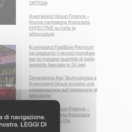
ORTIGIA
Kverneland Group Finance –
Nuova campagna finanziaria
EFFECTIVE su tutte le
attrezzature
Kverneland FastBale Premium
ha raggiunto il record mondiale
per la maggior quantità di balle
prodotte fasciate in 24 ore!
Dimensions Agri Technologies e
Kverneland Group avviano una
collaborazione sull'irrorazione di
precisione
Kverneland Group Finance –
Nuova campagna finanziaria
za di navigazione.
FOCUS a tasso 0%
 nostra. LEGGI DI