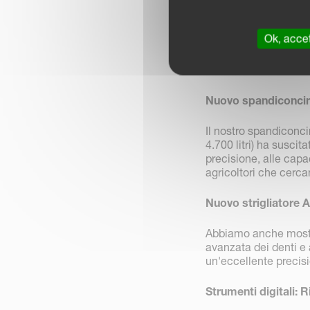
Ok, accet
Nuovo spandiconcim
Il nostro spandiconc
4.700 litri) ha suscit
precisione, alle capac
agricoltori che cerca
Nuovo strigliatore 
Abbiamo anche mostra
avanzata dei denti e
un'eccellente precisio
Strumenti digitali: 