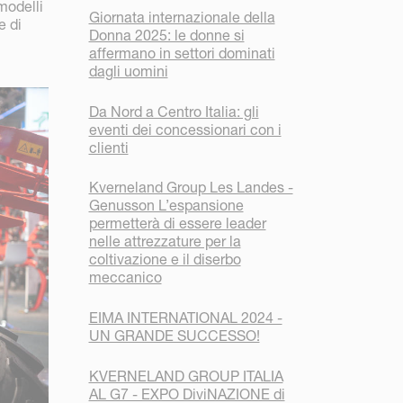
modelli
Giornata internazionale della
e di
Donna 2025: le donne si
affermano in settori dominati
dagli uomini
Da Nord a Centro Italia: gli
eventi dei concessionari con i
clienti
Kverneland Group Les Landes -
Genusson L’espansione
permetterà di essere leader
nelle attrezzature per la
coltivazione e il diserbo
meccanico
EIMA INTERNATIONAL 2024 -
UN GRANDE SUCCESSO!
KVERNELAND GROUP ITALIA
AL G7 - EXPO DiviNAZIONE di