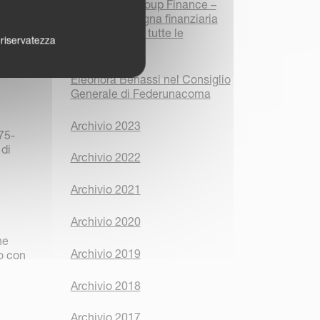
Kverneland Group Finance –
Nuova campagna finanziaria
DYNAMICS su tutte le
a riservatezza
attrezzature
Eleonora Benassi nel Consiglio
Generale di Federunacoma
Archivio 2023
75-
 di
Archivio 2022
Archivio 2021
Archivio 2020
ne
Archivio 2019
o con
Archivio 2018
Archivio 2017