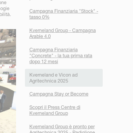
ione
logie
Campagna Finanziaria "Stock" -
ilità.
tasso 0%
Kverneland Group - Campagna
Arable 4.0
Campagna Finanziaria
"Concrete" - la tua prima rata
dopo 12 mesi
Kverneland e Vicon ad
Agritechnica 2025
Campagna Stay or Become
Scopri il Press Centre di
Kverneland Group
Kverneland Group è pronto per
Agritechnica 2025 - Padiglione