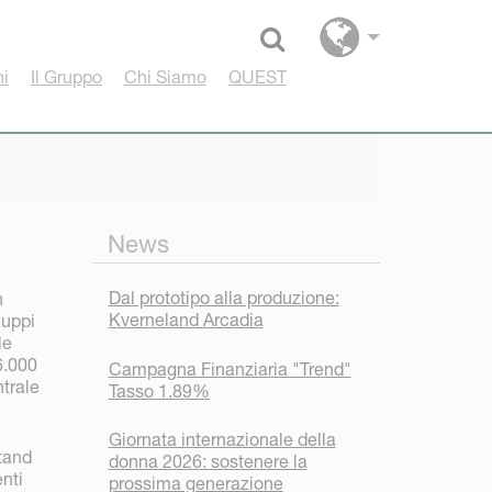
Select language
hi
Il Gruppo
Chi Siamo
QUEST
News
Dal prototipo alla produzione:
n
Kverneland Arcadia
luppi
le
6.000
Campagna Finanziaria "Trend"
ntrale
Tasso 1.89%
Giornata internazionale della
tand
donna 2026: sostenere la
enti
prossima generazione