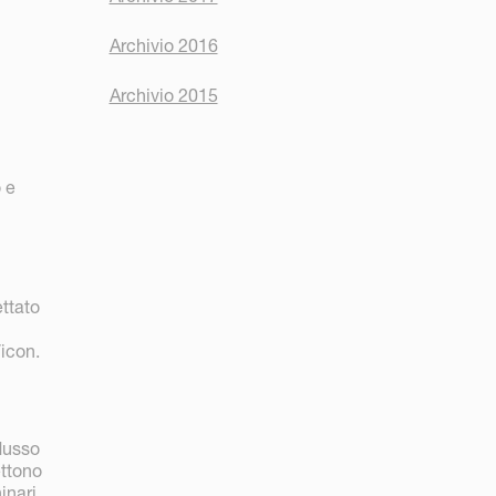
Archivio 2016
Archivio 2015
o e
ettato
Vicon.
flusso
ettono
inari