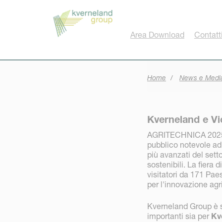
Pannello di gestione dei cookies
Area Download
Contatt
Home
News e Medi
Kverneland e Vi
AGRITECHNICA 2025, l
pubblico notevole ad 
più avanzati del sett
sostenibili. La fiera
visitatori da 171 Pae
per l'innovazione agr
Kverneland Group è s
importanti sia per
Kv