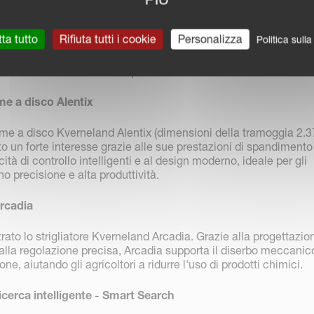
ta tutto
Rifiuta tutti i cookie
Personalizza
Politica sull
Aratri Kverneland esposti sullo stand
e a disco Alentix
ime a disco Kverneland Alentix (dimensioni della tramoggia 2.3
ato un forte interesse grazie alle sue prestazioni di spandimento
ità di controllo intelligenti e al design moderno, ideale per gli
no precisione e alta produttività.
Arcadia
to lo strigliatore Kverneland Arcadia. Grazie alla progettazio
 alla regolazione precisa, Arcadia supporta il diserbo meccanic
ne, aiutando gli agricoltori a ridurre l'uso di prodotti chimici.
Ricerca intelligente - Smart Search