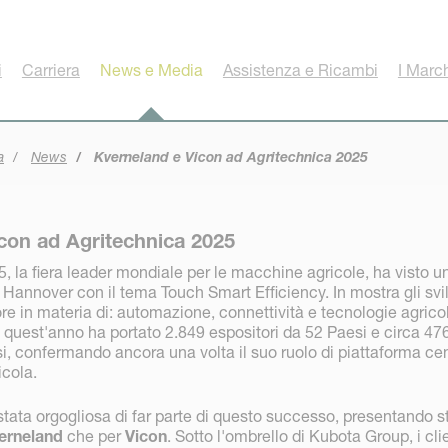
i
Carriera
News e Media
Assistenza e Ricambi
I Marc
a
News
Kverneland e Vicon ad Agritechnica 2025
con ad Agritechnica 2025
a fiera leader mondiale per le macchine agricole, ha visto u
Hannover con il tema Touch Smart Efficiency. In mostra gli svi
ore in materia di: automazione, connettività e tecnologie agrico
 di quest'anno ha portato 2.849 espositori da 52 Paesi e circa 47
si, confermando ancora una volta il suo ruolo di piattaforma ce
icola.
tata orgogliosa di far parte di questo successo, presentando s
erneland
che per
Vicon
. Sotto l'ombrello di Kubota Group, i cli