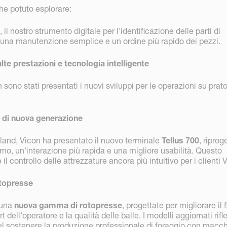
che potuto esplorare:
il nostro strumento digitale per l'identificazione delle parti di
 una manutenzione semplice e un ordine più rapido dei pezzi.
lte prestazioni e tecnologia intelligente
 sono stati presentati i nuovi sviluppi per le operazioni su prat
0 di nuova generazione
and, Vicon ha presentato il nuovo terminale
Tellus 700
, riprog
no, un'interazione più rapida e una migliore usabilità. Questo
 controllo delle attrezzature ancora più intuitivo per i clienti 
topresse
 una
nuova gamma di rotopresse
, progettate per migliorare il 
rt dell'operatore e la qualità delle balle. I modelli aggiornati rifl
el sostenere la produzione professionale di foraggio con macch