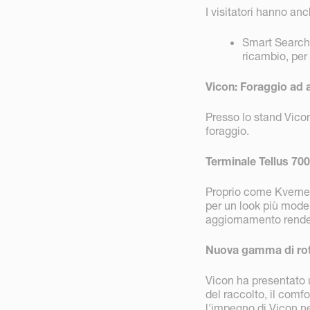
I visitatori hanno an
Smart Search, 
ricambio, per
Vicon: Foraggio ad a
Presso lo stand Vicon
foraggio.
Terminale Tellus 70
Proprio come Kvernel
per un look più moder
aggiornamento rende il
Nuova gamma di ro
Vicon ha presentato
del raccolto, il comfo
l'impegno di Vicon n