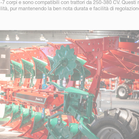
-7 corpi e sono compatibili con trattori da 250-380 CV. Questi 
lità, pur mantenendo la ben nota durata e facilità di regolazion